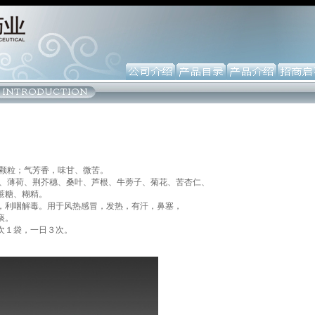
色颗粒；气芳香，味甘、微苦。
翘、薄荷、荆芥穗、桑叶、芦根、牛蒡子、菊花、苦杏仁、
蔗糖、糊精。
，利咽解毒。用于风热感冒，发热，有汗，鼻塞，
痰。
次１袋，一日３次。