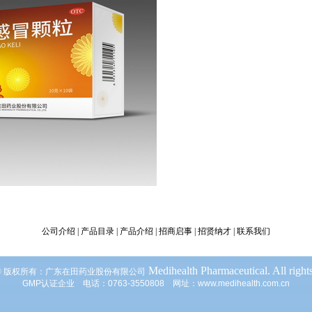
公司介绍
|
产品目录
|
产品介绍
|
招商启事
|
招贤纳才
|
联系我们
Medihealth Pharmaceutical
. All right
©
版权所有：广东在田药业股份有限公司
GMP
认证企业 电话：
0763-3550808
网址：
www.medihealth.com.cn