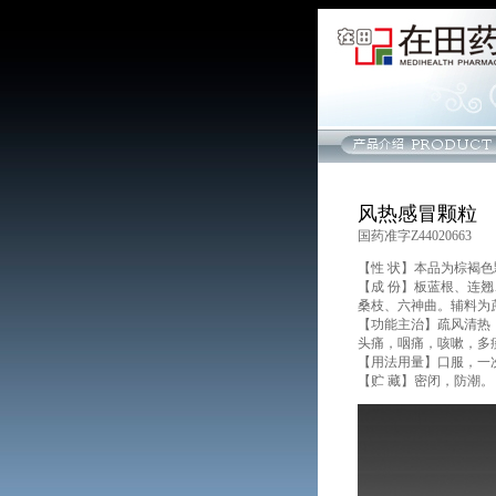
风热感冒颗粒
国药准字Z44020663
【性 状】本品为棕褐
【成 份】板蓝根、连
桑枝、六神曲。辅料为
【功能主治】疏风清热
头痛，咽痛，咳嗽，多
【用法用量】口服，一
【贮 藏】密闭，防潮。