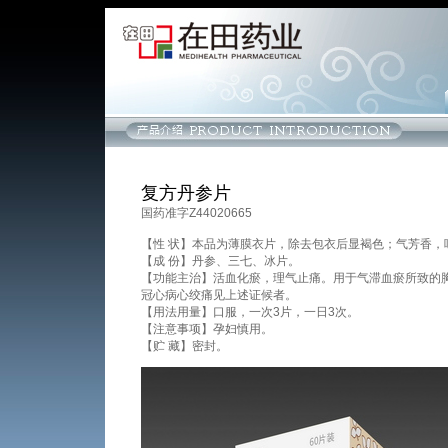
复方丹参片
国药准字Z44020665
【性 状】本品为薄膜衣片，除去包衣后显褐色；气芳香，
【成 份】丹参、三七、冰片。
【功能主治】活血化瘀，理气止痛。用于气滞血瘀所致的
冠心病心绞痛见上述证候者。
【用法用量】口服，一次3片，一日3次。
【注意事项】孕妇慎用。
【贮 藏】密封。