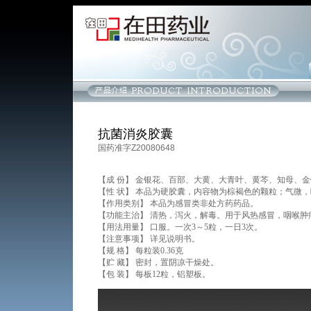
抗菌消炎胶囊
国药准字Z20080648
【成 份】 金银花、百部、大黄、大青叶、黄芩、知母、
【性 状】 本品为硬胶囊，内容物为棕褐色的颗粒；气微
【作用类别】 本品为感冒类非处方药药品。
【功能主治】 清热，泻火，解毒。用于风热感冒，咽喉肿
【用法用量】 口服。一次3～5粒，一日3次。
【注意事项】 详见说明书。
【规 格】 每粒装0.36克
【贮 藏】 密封，置阴凉干燥处。
【包 装】 每板12粒，铝塑板。