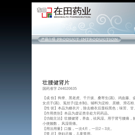
壮腰健肾片
国药准字 Z44020635
【成 份】狗脊、黑老虎、千斤拔、桑寄生(蒸)、鸡血藤、
女贞子(蒸)、菟丝子(盐水制)。辅料为淀粉、蔗糖、滑石
【性 状】本品为糖衣片，除去糖衣后显棕黑色；味苦、甘
【作用类别】本品为虚证类非处方药药品。
【功能主治】壮腰健肾，养血，祛风湿。用于肾亏腰痛，
小便频数， 风湿骨痛。
【用法用量】口服，一次4片，一日2～3次。
【禁 忌】孕妇忌服，儿童禁用。